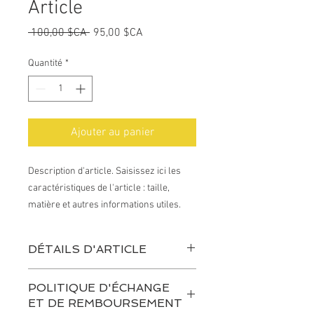
Article
Prix
Prix
 100,00 $CA 
95,00 $CA
original
promotionnel
Quantité
*
Ajouter au panier
Description d'article. Saisissez ici les 
caractéristiques de l'article : taille, 
matière et autres informations utiles.
DÉTAILS D'ARTICLE
Détails d'article. Saisissez ici les
POLITIQUE D'ÉCHANGE
caractéristiques de l'article : taille,
ET DE REMBOURSEMENT
matière et autres détails utiles. Cet