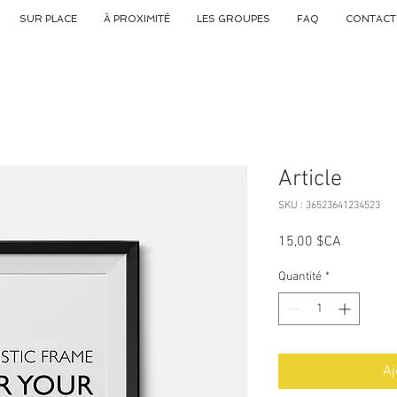
SUR PLACE
À PROXIMITÉ
LES GROUPES
FAQ
CONTACT
Article
SKU : 36523641234523
Prix
15,00 $CA
Quantité
*
Aj