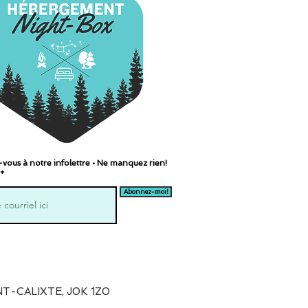
ous à notre infolettre • Ne manquez rien!
Abonnez-moi!
T-CALIXTE, J0K 1Z0